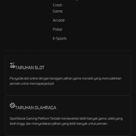
Crash
Game
Arcade
Poker
E-Sports
TARUHAN SLOT
Penyedia slot online dengan beragam pilihan game menarik yang memudahkan
pemain untuk mencapai jackpot
TARUHAN OLAHRAGA
Sportsbook Gaming Platform Terbaik menawarkan lebih banyak game, odds yang
lebih tinggi, dan menyediakan pilihan yang lebih banyak untuk pemain.