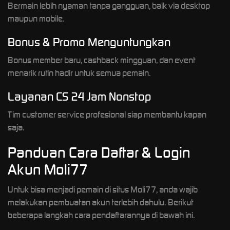
Bermain lebih nyaman tanpa gangguan, baik via desktop
maupun mobile.
Bonus & Promo Menguntungkan
Bonus member baru, cashback mingguan, dan event
menarik rutin hadir untuk semua pemain.
Layanan CS 24 Jam Nonstop
Tim customer service profesional siap membantu kapan
saja.
Panduan Cara Daftar & Login
Akun Moli77
Untuk bisa menjadi pemain di situs Moli77, anda wajib
melakukan pembuatan akun terlebih dahulu. Berikut
beberapa langkah cara pendaftarannya di bawah ini.