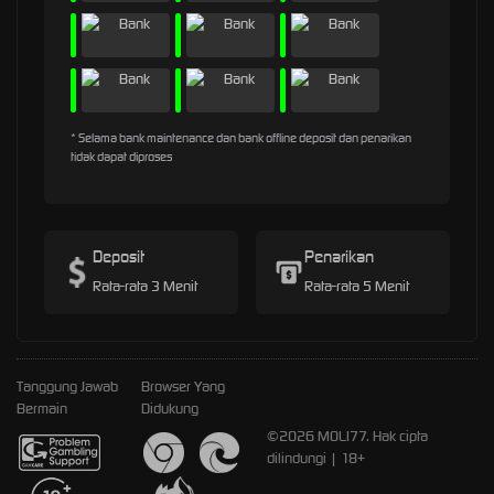
* Selama bank maintenance dan bank offline deposit dan penarikan
tidak dapat diproses
Deposit
Penarikan
Rata-rata 3 Menit
Rata-rata 5 Menit
Tanggung Jawab
Browser Yang
Bermain
Didukung
©2026 MOLI77. Hak cipta
dilindungi | 18+