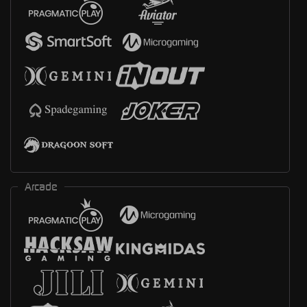
Arcade