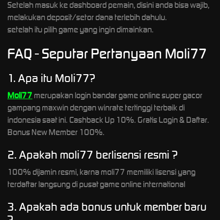
Setelah masuk ke dashboard pemain, disini anda bisa wajib,
melakukan deposit/setor dana terlebih dahulu.
setelah itu pilih game yang ingin dimainkan.
FAQ - Seputar Pertanyaan Moli77
1. Apa itu Moli77?
Moli77
merupakan login bandar game online super gacor
gampang maxwin dengan winrate tertinggi terbaik di
indonesia saat ini. Cashback Up 10%. Gratis Login & Daftar.
Bonus New Member 100%.
2. Apakah moli77 berlisensi resmi ?
100% dijamin resmi, karna moli77 memiliki lisensi yang
terdaftar langsung di pusat game online international
3. Apakah ada bonus untuk member baru
?