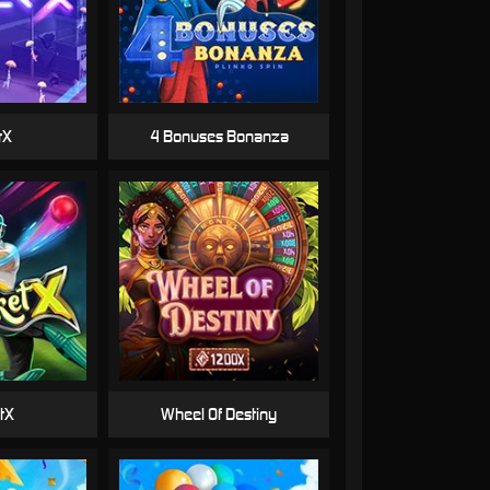
rX
4 Bonuses Bonanza
etX
Wheel Of Destiny