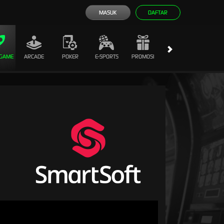
MASUK
DAFTAR
 GAME
ARCADE
POKER
E-SPORTS
PROMOSI