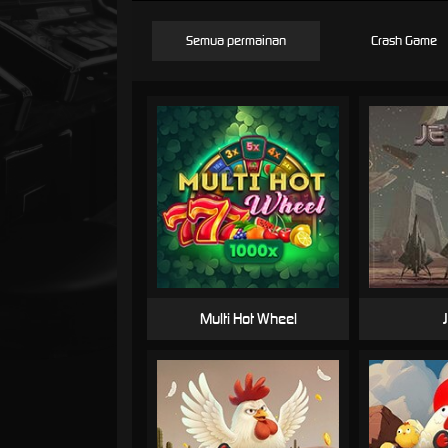
Semua permainan
Crash Game
Multi Hot Wheel