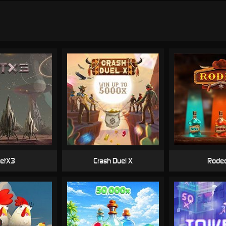
JetX3
Crash Duel X
Rode