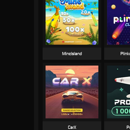
MineIsland
Plink
CarX
P