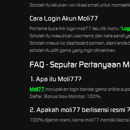
Setelah itu lakukan vervikasi email untuk memasti
Cara Login Akun Moli77
Pertama buka link login moli77 lalu klik menu "
Log
Setelah itu masukkan username dan kata sandi ya
Setelah masuk ke dashboard pemain, disini anda b
setelah itu pilih game yang ingin dimainkan.
FAQ - Seputar Pertanyaan M
1. Apa itu Moli77?
Moli77
merupakan login bandar game online super
Daftar. Bonus New Member 100%.
2. Apakah moli77 berlisensi resmi 
100% dijamin resmi, karna moli77 memiliki lisensi