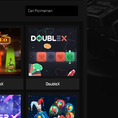
oX
DoubleX