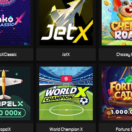
oXClassic
JetX
Cheesy 
ropelX
World Champion X
Fortune 