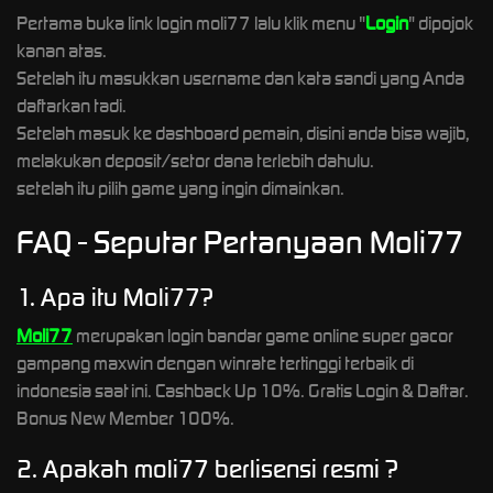
Pertama buka link login moli77 lalu klik menu "
Login
" dipojok
kanan atas.
Setelah itu masukkan username dan kata sandi yang Anda
daftarkan tadi.
Setelah masuk ke dashboard pemain, disini anda bisa wajib,
melakukan deposit/setor dana terlebih dahulu.
setelah itu pilih game yang ingin dimainkan.
FAQ - Seputar Pertanyaan Moli77
1. Apa itu Moli77?
Moli77
merupakan login bandar game online super gacor
gampang maxwin dengan winrate tertinggi terbaik di
indonesia saat ini. Cashback Up 10%. Gratis Login & Daftar.
Bonus New Member 100%.
2. Apakah moli77 berlisensi resmi ?