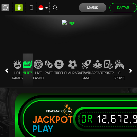
MASUK
DAFTAR
HOT
SLOTS
LIVE
RACE
TOGEL
OLAHRAGA
CRASH
ARCADE
POKER
E-
PROMO
GAMES
CASINO
GAME
SPORTS
IDR
12,672,
JACKPOT
PLAY