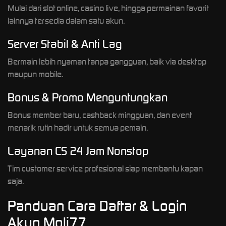
Mulai dari slot online, casino live, hingga permainan favorit
lainnya tersedia dalam satu akun.
Server Stabil & Anti Lag
Bermain lebih nyaman tanpa gangguan, baik via desktop
maupun mobile.
Bonus & Promo Menguntungkan
Bonus member baru, cashback mingguan, dan event
menarik rutin hadir untuk semua pemain.
Layanan CS 24 Jam Nonstop
Tim customer service profesional siap membantu kapan
saja.
Panduan Cara Daftar & Login
Akun Moli77