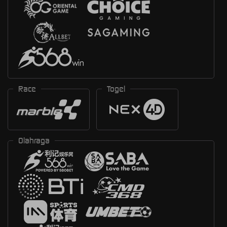
Race
Togel
Olahraga