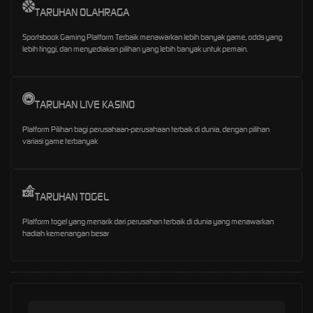
TARUHAN OLAHRAGA
Sportsbook Gaming Platform Terbaik menawarkan lebih banyak game, odds yang
lebih tinggi, dan menyediakan pilihan yang lebih banyak untuk pemain.
TARUHAN LIVE KASINO
Platform Pilihan bagi perusahaan-perusahaan terbaik di dunia, dengan pilihan
variasi game terbanyak
TARUHAN TOGEL
Platform togel yang menarik dari perusahan terbaik di dunia yang menawarkan
hadiah kemenangan besar