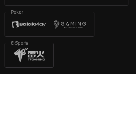
Poker
E-Sports