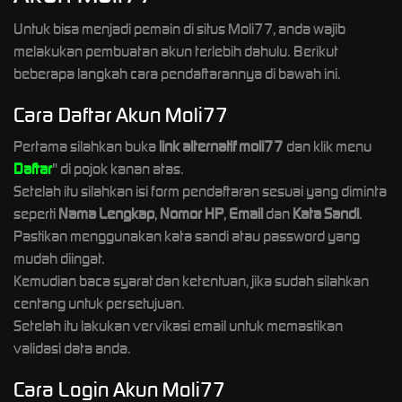
Untuk bisa menjadi pemain di situs Moli77, anda wajib
melakukan pembuatan akun terlebih dahulu. Berikut
beberapa langkah cara pendaftarannya di bawah ini.
Cara Daftar Akun Moli77
Pertama silahkan buka
link alternatif moli77
dan klik menu
Daftar
" di pojok kanan atas.
Setelah itu silahkan isi form pendaftaran sesuai yang diminta
seperti
Nama Lengkap
,
Nomor HP
,
Email
dan
Kata Sandi
.
Pastikan menggunakan kata sandi atau password yang
mudah diingat.
Kemudian baca syarat dan ketentuan, jika sudah silahkan
centang untuk persetujuan.
Setelah itu lakukan vervikasi email untuk memastikan
validasi data anda.
Cara Login Akun Moli77