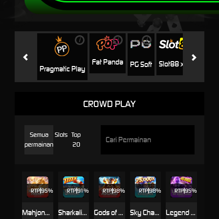
i
i
i
i
i
Facha
Fat Panda
Slot88 x PP
PG Soft
Pragmatic Play
CROWD PLAY
Semua
Slots
Top
permainan
20
RTP
95%
RTP
91%
RTP
98%
RTP
98%
RTP
95%
Mahjong Frenzy
Sharkalicious
Gods of Asgard
Sky Chasers
Legend of King Kong