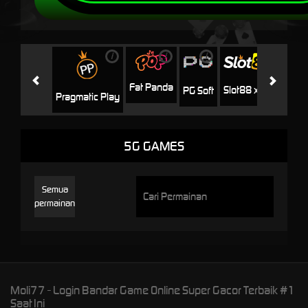
i
i
i
i
i
Facha
Fat Panda
Slot88 x PP
PG Soft
Pragmatic Play
5G GAMES
Semua
permainan
Moli77 - Login Bandar Game Online Super Gacor Terbaik #1
Saat Ini