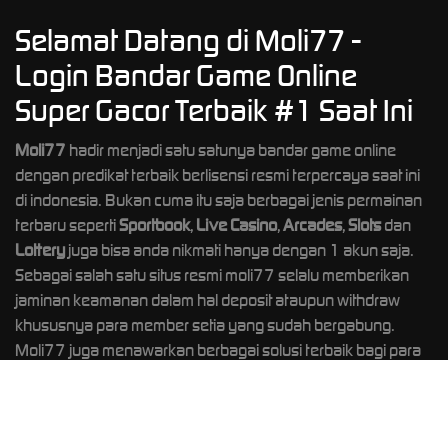
Selamat Datang di Moli77 -
Login Bandar Game Online
Super Gacor Terbaik #1 Saat Ini
Moli77
hadir menjadi satu satunya bandar game online
dengan predikat terbaik berlisensi resmi terpercaya saat ini
di indonesia. Bukan cuma itu saja berbagai jenis permainan
terbaru seperti
Sportbook
,
Live Casino
,
Arcades
,
Slots
dan
Lottery
juga bisa anda nikmati hanya dengan 1 akun saja.
Sebagai salah satu situs resmi moli77 selalu memberikan
jaminan keamanan dalam hal deposit ataupun withdraw
khususnya para member setia yang sudah bergabung.
Moli77 juga menawarkan berbagai solusi terbaik bagi para
pemain yang menginginkan pengalaman bermain aman,
seru, dan penuh peluang kemenangan. Dinobatkan sebagai
situs penyedia game online super gacor terbaik #1 saat ini,