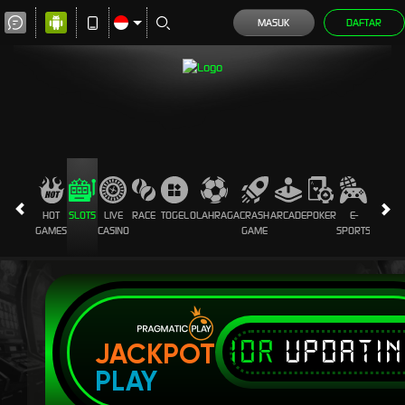
MASUK
DAFTAR
HOT
SLOTS
LIVE
RACE
TOGEL
OLAHRAGA
CRASH
ARCADE
POKER
E-
PROMO
GAMES
CASINO
GAME
SPORTS
IDR
UPDATI
JACKPOT
PLAY