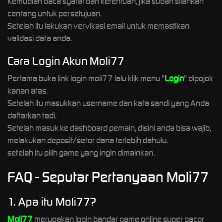
Kemudian baca syarat dan ketentuan, jika sudah silahkan
centang untuk persetujuan.
Setelah itu lakukan vervikasi email untuk memastikan
validasi data anda.
Cara Login Akun Moli77
Pertama buka link login moli77 lalu klik menu "
Login
" dipojok
kanan atas.
Setelah itu masukkan username dan kata sandi yang Anda
daftarkan tadi.
Setelah masuk ke dashboard pemain, disini anda bisa wajib,
melakukan deposit/setor dana terlebih dahulu.
setelah itu pilih game yang ingin dimainkan.
FAQ - Seputar Pertanyaan Moli77
1. Apa itu Moli77?
Moli77
merupakan login bandar game online super gacor