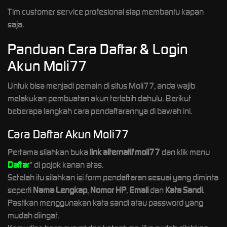
Tim customer service profesional siap membantu kapan
saja.
Panduan Cara Daftar & Login
Akun Moli77
Untuk bisa menjadi pemain di situs Moli77, anda wajib
melakukan pembuatan akun terlebih dahulu. Berikut
beberapa langkah cara pendaftarannya di bawah ini.
Cara Daftar Akun Moli77
Pertama silahkan buka
link alternatif moli77
dan klik menu
Daftar
" di pojok kanan atas.
Setelah itu silahkan isi form pendaftaran sesuai yang diminta
seperti
Nama Lengkap
,
Nomor HP
,
Email
dan
Kata Sandi
.
Pastikan menggunakan kata sandi atau password yang
mudah diingat.