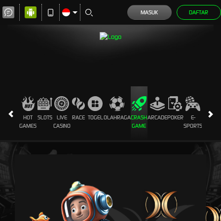
MASUK
DAFTAR
HOT
SLOTS
LIVE
RACE
TOGEL
OLAHRAGA
CRASH
ARCADE
POKER
E-
PROMO
GAMES
CASINO
GAME
SPORTS