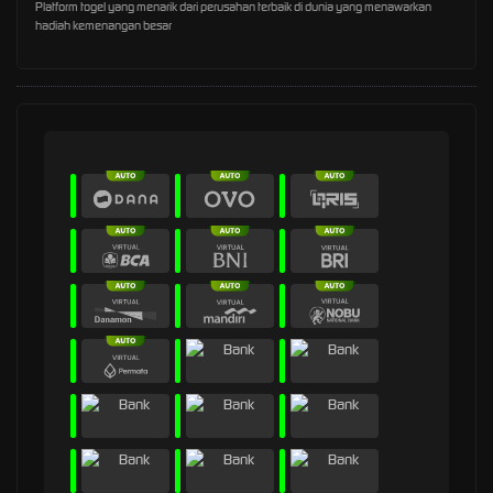
Platform togel yang menarik dari perusahan terbaik di dunia yang menawarkan
hadiah kemenangan besar