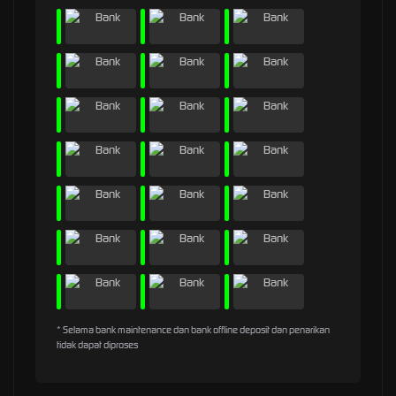
* Selama bank maintenance dan bank offline deposit dan penarikan
tidak dapat diproses