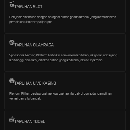
TARUHAN SLOT
Penyedia slot online dengan beragam pilihan game menarik yang memudahkan
pemain untuk mencapai jackpot
TARUHAN OLAHRAGA
Sportsbook Gaming Platform Terbaik menawarkan lebih banyak game, odds yang
lebih tinggi, dan menyediakan pilihan yang lebih banyak untuk pemain.
TARUHAN LIVE KASINO
Platform Pilihan bagi perusahaan-perusahaan terbaik di dunia, dengan pilihan
variasi game terbanyak
TARUHAN TOGEL