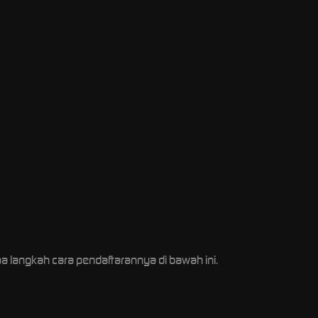
pa langkah cara pendaftarannya di bawah ini.