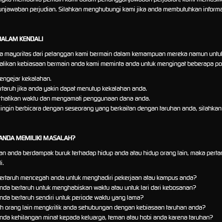
njawaban perjudian. Silahkan menghubungi kami jika anda membutuhkan informasi
DALAM KENDALI
 mayoritas dari pelanggan kami bermain dalam kemampuan mereka namun untuk be
likan kebiasaan bermain anda kami meminta anda untuk mengingat beberapa poin
engejar kekalahan.
taruh jika anda yakin dapat menutup kekalahan anda.
erhatikan waktu dan mengamati penggunaan dana anda.
 ingin berbicara dengan seseorang yang berkaitan dengan taruhan anda, silahkan h
ANDA MEMILIKI MASALAH?
han anda berdampak buruk terhadap hidup anda atau hidup orang lain, maka per
i.
ertaruh mencegah anda untuk menghadiri pekerjaan atau kampus anda?
da bertaruh untuk menghabiskan waktu atau untuk lari dari kebosanan?
da bertaruh sendiri untuk periode waktu yang lama?
h orang lain mengkritik anda sehubungan dengan kebiasaan taruhan anda?
da kehilangan minat kepada keluarga, teman atau hobi anda karena taruhan?