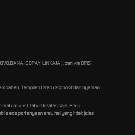
( OVO,DANA, GOPAY, LINKAJA ), dan via QRIS
i tambahan. Tampilan tetap responsif dan nyaman
mal umur 21 tahun keatas saja. Perlu
ila ada pertanyaan atau hal yang tidak jelas