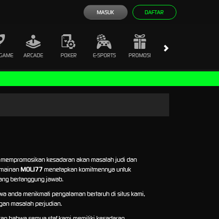
MASUK
DAFTAR
 GAME
ARCADE
POKER
E-SPORTS
PROMOSI
 mempromosikan kesadaran akan masalah judi dan
rmainan
MOLI77
menetapkan komitmennya untuk
yang bertanggung jawab.
a anda menikmati pengalaman bertaruh di situs kami,
gan masalah perjudian.
an bahwa semua staf kami memiliki kesadaran