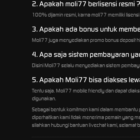
2. Apakah moli77 berlisensi resmi 
100% dijamin resmi, karna moli77 memiliki lisensi
3. Apakah ada bonus untuk membe
Moli77 juga menyediakan promo bonus deposit 
4. Apa saja sistem pembayaran yan
Disini Moli77 selalu menyediakan sistem pembayar
5. Apakah Moli77 bisa diakses lew
Tentu saja. Moli77 mobile friendly dan dapat dia
digunakan.
Sebagai bentuk komitmen kami dalam membantu pe
diperhatikan kami tidak menerima pemain yang mas
silahkan hubungi bantuan livechat kami, selamat