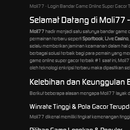
Moli77 - Login Bandar Game Online Super Gacor Te
Selamat Datang di Moli77 -
Moli77
hadir menjadi satu satunya bandar game onl
permainan terbaru seperti
Sportbook
,
Live Casino
,
selalu memberikan jaminan keamanan dalam hal 
berbagai solusi terbaik bagi para pemain yang 
game online super gacor terbaik #1 saat ini, Mo
oleh teknologi enkripsi terbaru maka dipastikan se
Kelebihan dan Keunggulan B
Berikut beberapa alasan mengapa Moli77 layak dis
Winrate Tinggi & Pola Gacor Terupd
Moli77 dikenal memiliki tingkat kemenangan tinggi