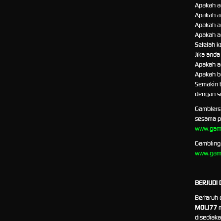
Apakah a
Apakah a
Apakah a
Apakah a
Setelah 
Jika anda
Apakah ar
Apakah be
Semakin 
dengan se
Gamblers
sesama pe
www.gam
Gambling 
www.gamb
BERJUDI
Bertaruh 
MOLI77
m
disediaka