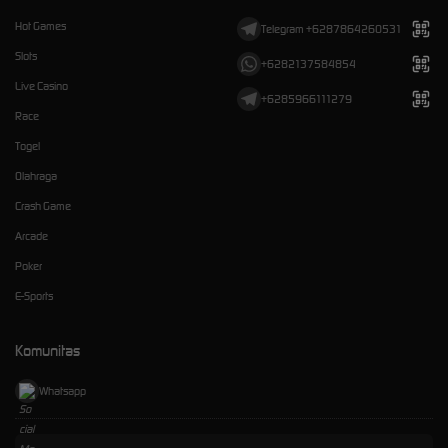
Hot Games
Telegram +6287864260531
Slots
+6282137584854
Live Casino
+6285966111279
Race
Togel
Olahraga
Crash Game
Arcade
Poker
E-Sports
Komunitas
Whatsapp