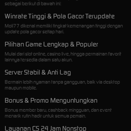
sebagai berikut di bawah ini:
Winrate Tinggi & Pola Gacor Terupdate
Moli77 dikenal memiliki tingkat kemenangan tinggi dengan
update pola gacor setiap hari.
Pilihan Game Lengkap & Populer
Mulai dari slot online, casino live, hingga permainan favorit
lainnya tersedia dalam satu akun.
Server Stabil & Anti Lag
Bermain lebih nyaman tanpa gangguan, baik via desktop
maupun mobile.
Bonus & Promo Menguntungkan
Bonus member baru, cashback mingguan, dan event
menarik rutin hadir untuk semua pemain.
Layanan CS 24 Jam Nonstop