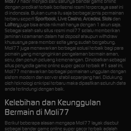
Moli77
hadir menjadi satu satunya bandar game online
dengan predikat terbaik berlisensi resmi terpercaya saat ini
di indonesia. Bukan cuma itu saja berbagai jenis permainan
terbaru seperti
Sportbook
,
Live Casino
,
Arcades
,
Slots
dan
Lottery
juga bisa anda nikmati hanya dengan 1 akun saja.
Sebagai salah satu situs resmi moli77 selalu memberikan
jaminan keamanan dalam hal deposit ataupun withdraw
khususnya para member setia yang sudah bergabung.
Moli77 juga menawarkan berbagai solusi terbaik bagi para
pemain yang menginginkan pengalaman bermain aman,
seru, dan penuh peluang kemenangan. Dinobatkan sebagai
situs penyedia game online super gacor terbaik #1 saat ini,
Moli77 menawarkan berbagai permainan unggulan dengan
sistem modern dan server stabil sepanjang hari. Didukung
oleh teknologi enkripsi terbaru maka dipastikan seluruh data
anda terlindungi dengan baik.
Kelebihan dan Keunggulan
Bermain di Moli77
Berikut beberapa alasan mengapa Moli77 layak disebut
sebagai bandar game online super gacor terbaik adalah